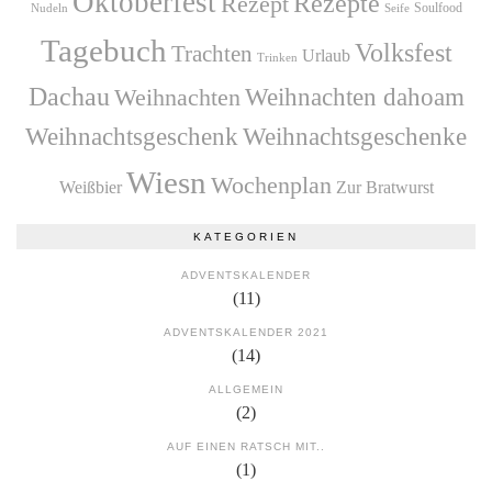
Oktoberfest
Rezepte
Rezept
Soulfood
Nudeln
Seife
Tagebuch
Volksfest
Trachten
Urlaub
Trinken
Dachau
Weihnachten dahoam
Weihnachten
Weihnachtsgeschenk
Weihnachtsgeschenke
Wiesn
Wochenplan
Zur Bratwurst
Weißbier
KATEGORIEN
ADVENTSKALENDER
(11)
ADVENTSKALENDER 2021
(14)
ALLGEMEIN
(2)
AUF EINEN RATSCH MIT..
(1)