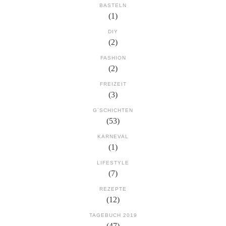
BASTELN
(1)
DIY
(2)
FASHION
(2)
FREIZEIT
(3)
G´SCHICHTEN
(53)
KARNEVAL
(1)
LIFESTYLE
(7)
REZEPTE
(12)
TAGEBUCH 2019
(47)