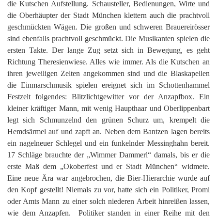
die Kutschen Aufstellung. Schausteller, Bedienungen, Wirte und
die Oberhäupter der Stadt München klettern auch die prachtvoll
geschmückten Wägen. Die großen und schweren Brauereirösser
sind ebenfalls prachtvoll geschmückt. Die Musikanten spielen die
ersten Takte. Der lange Zug setzt sich in Bewegung, es geht
Richtung Theresienwiese. Alles wie immer. Als die Kutschen an
ihren jeweiligen Zelten angekommen sind und die Blaskapellen
die Einmarschmusik spielen ereignet sich im Schottenhammel
Festzelt folgendes: Blitzlichtgewitter vor der Anzapfbox. Ein
kleiner kräftiger Mann, mit wenig Haupthaar und Oberlippenbart
legt sich Schmunzelnd den grünen Schurz um, krempelt die
Hemdsärmel auf und zapft an. Neben dem Bantzen lagen bereits
ein nagelneuer Schlegel und ein funkelnder Messinghahn bereit.
17 Schläge brauchte der „Wimmer Dammerl“ damals, bis er die
erste Maß dem „Okoberfest und er Stadt München“ widmete.
Eine neue Ära war angebrochen, die Bier-Hierarchie wurde auf
den Kopf gestellt! Niemals zu vor, hatte sich ein Politiker, Promi
oder Amts Mann zu einer solch niederen Arbeit hinreißen lassen,
wie dem Anzapfen. Politiker standen in einer Reihe mit den