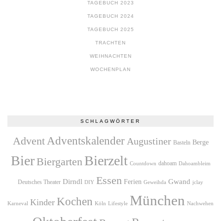
TAGEBUCH 2023
TAGEBUCH 2024
TAGEBUCH 2025
TRACHTEN
WEIHNACHTEN
WOCHENPLAN
SCHLAGWÖRTER
Adventskalender
Advent
Augustiner
Berge
Basteln
Bier
Bierzelt
Biergarten
dahoam
Countdown
Dahoambleim
Essen
Dirndl
Gwand
Ferien
Deutsches Theater
DIY
Geweihda
jclay
München
Kochen
Kinder
Karneval
Köln
Lifestyle
Nachwehen