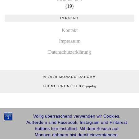
(19)
IMPRINT
Kontakt
Impressum
Datenschutzerklärung
© 2026
MONACO DAHOAM
THEME CREATED BY
pipdig
Völlig überraschend verwenden wir Cookies.
Außerdem sind Facebook, Instagram und Pintarest
Buttons hier installiert. Mit dem Besuch auf
Monaco-dahoam bist damit einverstanden.