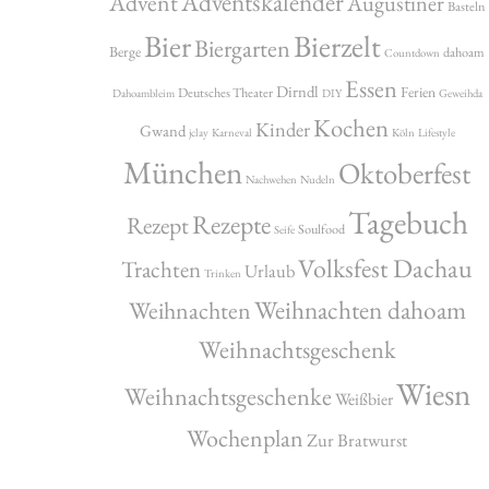
Adventskalender
Advent
Augustiner
Basteln
Bier
Bierzelt
Biergarten
Berge
dahoam
Countdown
Essen
Dirndl
Ferien
Deutsches Theater
Dahoambleim
DIY
Geweihda
Kochen
Kinder
Gwand
jclay
Karneval
Köln
Lifestyle
München
Oktoberfest
Nachwehen
Nudeln
Tagebuch
Rezepte
Rezept
Soulfood
Seife
Volksfest Dachau
Trachten
Urlaub
Trinken
Weihnachten dahoam
Weihnachten
Weihnachtsgeschenk
Wiesn
Weihnachtsgeschenke
Weißbier
Wochenplan
Zur Bratwurst