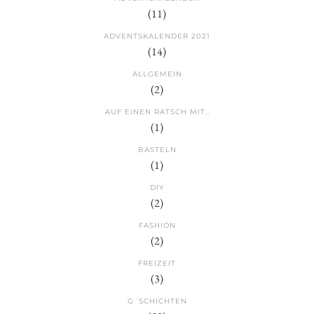
(11)
ADVENTSKALENDER 2021
(14)
ALLGEMEIN
(2)
AUF EINEN RATSCH MIT..
(1)
BASTELN
(1)
DIY
(2)
FASHION
(2)
FREIZEIT
(3)
G´SCHICHTEN