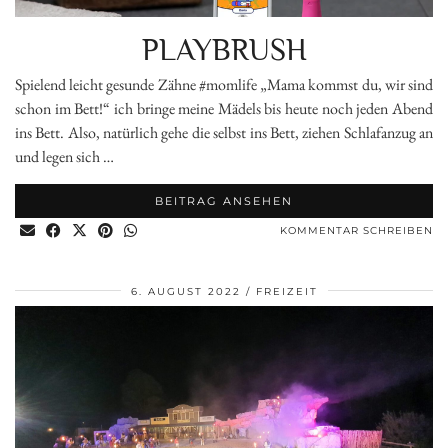
PLAYBRUSH
Spielend leicht gesunde Zähne #momlife „Mama kommst du, wir sind
schon im Bett!“ ich bringe meine Mädels bis heute noch jeden Abend
ins Bett. Also, natürlich gehe die selbst ins Bett, ziehen Schlafanzug an
und legen sich …
BEITRAG ANSEHEN
KOMMENTAR SCHREIBEN
6. AUGUST 2022
FREIZEIT