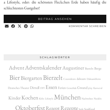
a Lifestyle, oder: die schönsten Fleckchen Erde haben häufig die
schlechtesten Gastgeber!
BEITRAG ANSEHEN
KOMMENTAR SCHREIBEN
SCHLAGWÖRTER
Adventskalender
Advent
Augustiner
Berge
Basteln
Bier
Bierzelt
Biergarten
dahoam
Countdown
Dahoambleim
Essen
Dirndl
Gwand
Ferien
Deutsches Theater
DIY
Geweihda
jclay
Karneval
München
Kochen
Kinder
Köln
Lifestyle
Nachwehen
Nudeln
Oktoberfest
Rezepte
Rezept
Soulfood
Seife