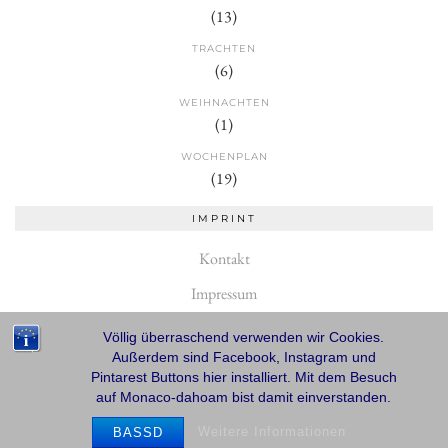
(13)
TRACHTEN
(6)
WEIHNACHTEN
(1)
WOCHENPLAN
(19)
IMPRINT
Kontakt
Impressum
Datenschutzerklärung
Völlig überraschend verwenden wir Cookies.
Außerdem sind Facebook, Instagram und
Pintarest Buttons hier installiert. Mit dem Besuch
auf Monaco-dahoam bist damit einverstanden.
© 2026
MONACO DAHOAM
Weitere Informationen
BASSD
THEME CREATED BY
pipdig