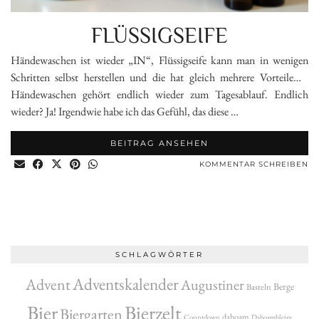
FLÜSSIGSEIFE
Händewaschen ist wieder „IN“, Flüssigseife kann man in wenigen
Schritten selbst herstellen und die hat gleich mehrere Vorteile…
Händewaschen gehört endlich wieder zum Tagesablauf. Endlich
wieder? Ja! Irgendwie habe ich das Gefühl, das diese …
BEITRAG ANSEHEN
KOMMENTAR SCHREIBEN
SCHLAGWÖRTER
Adventskalender
Advent
Augustiner
Berge
Basteln
Bier
Bierzelt
Biergarten
dahoam
Countdown
Dahoambleim