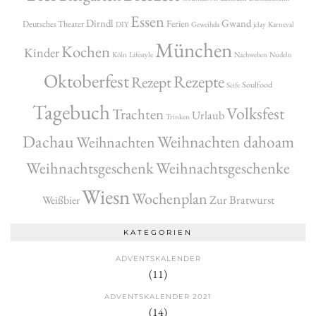
Essen
Dirndl
Gwand
Ferien
Deutsches Theater
DIY
Geweihda
jclay
Karneval
München
Kochen
Kinder
Köln
Lifestyle
Nachwehen
Nudeln
Oktoberfest
Rezepte
Rezept
Soulfood
Seife
Tagebuch
Volksfest
Trachten
Urlaub
Trinken
Dachau
Weihnachten dahoam
Weihnachten
Weihnachtsgeschenk
Weihnachtsgeschenke
Wiesn
Wochenplan
Zur Bratwurst
Weißbier
KATEGORIEN
ADVENTSKALENDER
(11)
ADVENTSKALENDER 2021
(14)