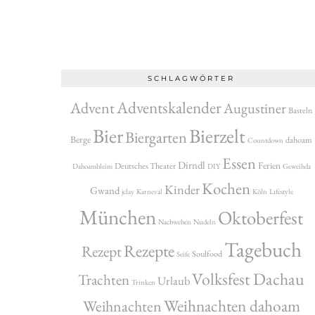
SCHLAGWÖRTER
Adventskalender
Advent
Augustiner
Basteln
Bier
Bierzelt
Biergarten
Berge
dahoam
Countdown
Essen
Dirndl
Ferien
Deutsches Theater
Dahoambleim
DIY
Geweihda
Kochen
Kinder
Gwand
jclay
Karneval
Köln
Lifestyle
München
Oktoberfest
Nachwehen
Nudeln
Tagebuch
Rezepte
Rezept
Soulfood
Seife
Volksfest Dachau
Trachten
Urlaub
Trinken
Weihnachten dahoam
Weihnachten