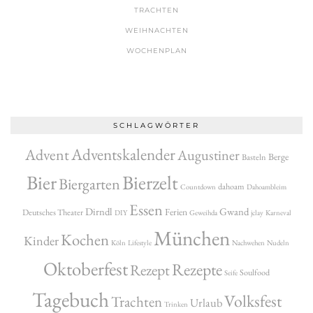
TRACHTEN
WEIHNACHTEN
WOCHENPLAN
SCHLAGWÖRTER
Adventskalender
Advent
Augustiner
Berge
Basteln
Bier
Bierzelt
Biergarten
dahoam
Countdown
Dahoambleim
Essen
Dirndl
Gwand
Ferien
Deutsches Theater
DIY
Geweihda
jclay
Karneval
München
Kochen
Kinder
Köln
Lifestyle
Nachwehen
Nudeln
Oktoberfest
Rezepte
Rezept
Soulfood
Seife
Tagebuch
Volksfest
Trachten
Urlaub
Trinken