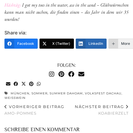
Häshtäg:
I got my toes in the water, ass in the sand – Glühwürmchen
kann man nicht suchen, die finden einen – des Jahr in dem wir 35
wurden!
Share via:
Facebook
X (Twitter)
LinkedIn
More
FOLGEN:
MÜNCHEN
,
SOMMER
,
SUMMER DAHOAM
,
VOLKSFEST DACHAU
,
WEISSWEIN
VORHERIGER BEITRAG
NÄCHSTER BEITRAG
AMO-POMMES
KOABIERZELT
SCHREIBE EINEN KOMMENTAR