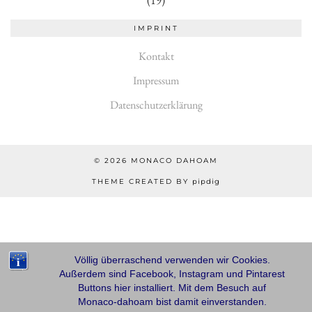
(19)
IMPRINT
Kontakt
Impressum
Datenschutzerklärung
© 2026
MONACO DAHOAM
THEME CREATED BY
pipdig
Völlig überraschend verwenden wir Cookies.
Außerdem sind Facebook, Instagram und Pintarest
Buttons hier installiert. Mit dem Besuch auf
Monaco-dahoam bist damit einverstanden.