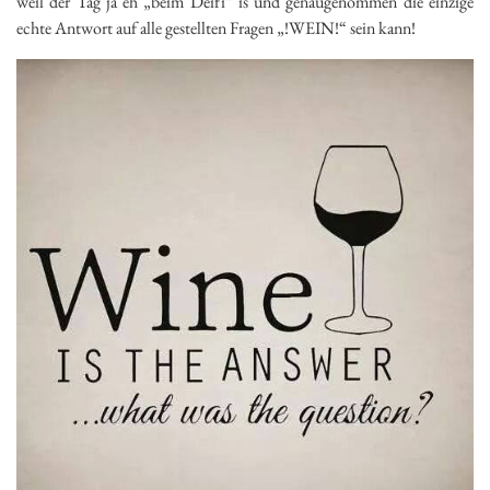
weil der Tag ja eh „beim Deifi“ is und genaugenommen die einzige
echte Antwort auf alle gestellten Fragen „!WEIN!“ sein kann!