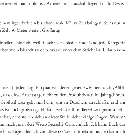
meidet man tunlichst. Arbeiten im Haushalt liegen brach. Des ist
nem irgendwie ein bisschen „real-life“ ins Zelt bringen. Sei es nur in
-Zelt 50 Meter weiter. Großartig.
nteilen. Einfach, weil sie sehr verschieden sind. Und jede Kategorie
chen mein Bierzelt zu dem, was es unter dem Stricht ist: Urlaub vom
ommen ja jeden Tag. Ein paar von denen gehen zwischendurch „Alibi-
 dass diese Arbeitstage nicht zu den Produktivsten im Jahr gehören.
in Großteil aber geht nur heim, um zu Duschen, zu schlafen und am
ist auch großartig. Einfach weil die ihre Bierzeltzeit genauso sehr
 hat, dem stellen sich an dieser Stelle sicher einige Fragen. Warum?
m macht man des? Wieso Bierzelt? Ganz ehrlich? Ich kann Euch das
eil des Tages, den ich von diesen Gästen mitbekomme, den kann ich