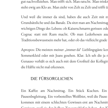
gut nachvollziehen. Man trifft sich. Man ratscht. Man trink
steht ewig am Klo an. Man zieht von Zelt zu Zelt und trifft ü
Und weil die immer da sind, haben die auch Zeit mit 
Grundsätzliche und das Banale. Da sitzt man am Nachmittag 
wichtigen Dinge des Lebens: ob Kaiserschmarrn gerissen ode
Cognac statt mit Rum macht. Ob man Lederhosen auch
Traditionsbewusstsein mehr hat, oder ob das vielleicht grade
Apropos: Die meisten meiner „immer da“ Lieblingsgäste ken
Sommerkleid oder mit Jeans gesehen. Klar. Ich seh die ja
Genauso verhält es sich auch mit dem Großteil der Kollegi
die Hälfte nicht mal erkennen.
DIE FÜRSORGLICHEN
Ein Kaffee am Nachmittag. Ein Stück Kuchen. Ein b
Pausenbegleitung. Ein vorbestelltes Weißbier, weil die Pause 
kommen mit einem schlechten Gewissen erst am Nachmitta
Gewissen, weil sie den halben Tag verschlafen haben, den Ka