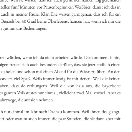
tellen fünf Minuten vor Pausenbeginn ein Weißbier, damit ich des in
uch in meiner Pause. Klar. Die wissen ganz genau, dass ich für ein
Bierzelt bei 40 Grad keine Überlebenschancen hat, wenn ich mir die
ch gut um uns Bedienungen.
ahren würden, wenn ich da nicht arbeiten würde. Die kommen da hin,
gen freuen sich auch besonders darüber, dass sie jetzt endlich einen
 zu holen und schon mal einen Abend für die Wiesn zu üben. An den
nders viel Spaß. Weils immer lustig ist mit denen. Weil die keinen
haben, dass sie verhungern. Weil die von haus aus, die bayerische
ganzen Volksfestes nur einmal, vielleicht zwei Mal vorbei. Aber es
Fahrtwege, die auf sich nehmen.
ach nur einmal im Jahr nach Dachau kommen. Weil ihnen des glangt,
uft oder warum auch immer: die paar Stunden, die sie dann aber mit