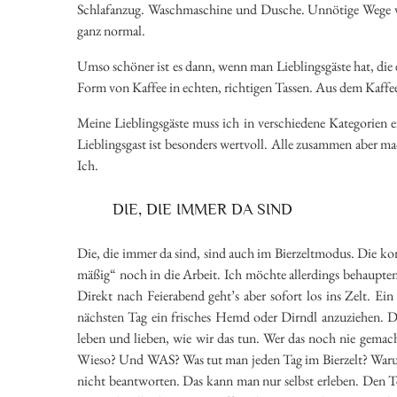
Schlafanzug. Waschmaschine und Dusche. Unnötige Wege ver
ganz normal.
Umso schöner ist es dann, wenn man Lieblingsgäste hat, die ei
Form von Kaffee in echten, richtigen Tassen. Aus dem Kaffee
Meine Lieblingsgäste muss ich in verschiedene Kategorien ei
Lieblingsgast ist besonders wertvoll. Alle zusammen aber ma
Ich.
DIE, DIE IMMER DA SIND
Die, die immer da sind, sind auch im Bierzeltmodus. Die k
mäßig“ noch in die Arbeit. Ich möchte allerdings behaupten,
Direkt nach Feierabend geht’s aber sofort los ins Zelt. E
nächsten Tag ein frisches Hemd oder Dirndl anzuziehen. Das 
leben und lieben, wie wir das tun. Wer das noch nie gemacht
Wieso? Und WAS? Was tut man jeden Tag im Bierzelt? Waru
nicht beantworten. Das kann man nur selbst erleben. Den T