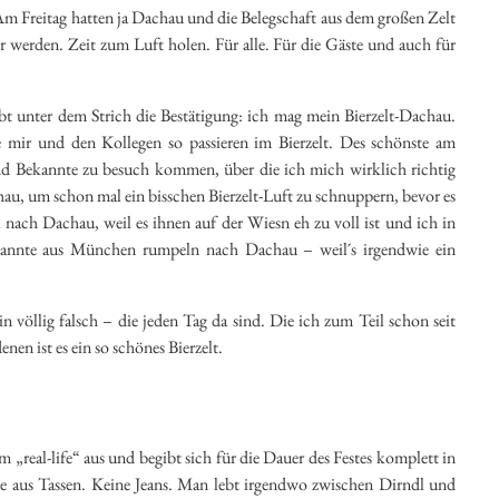
Am Freitag hatten ja Dachau und die Belegschaft aus dem großen Zelt
 werden. Zeit zum Luft holen. Für alle. Für die Gäste und auch für
ibt unter dem Strich die Bestätigung: ich mag mein Bierzelt-Dachau.
e mir und den Kollegen so passieren im Bierzelt. Des schönste am
 und Bekannte zu besuch kommen, über die ich mich wirklich richtig
au, um schon mal ein bisschen Bierzelt-Luft zu schnuppern, bevor es
ch Dachau, weil es ihnen auf der Wiesn eh zu voll ist und ich in
kannte aus München rumpeln nach Dachau – weil´s irgendwie ein
n völlig falsch – die jeden Tag da sind. Die ich zum Teil schon seit
en ist es ein so schönes Bierzelt.
 „real-life“ aus und begibt sich für die Dauer des Festes komplett in
e aus Tassen. Keine Jeans. Man lebt irgendwo zwischen Dirndl und