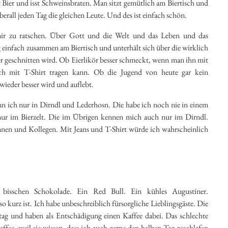
t Bier und isst Schweinsbraten. Man sitzt gemütlich am Biertisch und
berall jeden Tag die gleichen Leute. Und des ist einfach schön.
mir zu ratschen. Über Gott und die Welt und das Leben und das
einfach zusammen am Biertisch und unterhält sich über die wirklich
r geschnitten wird. Ob Eierlikör besser schmeckt, wenn man ihn mit
 mit T-Shirt tragen kann. Ob die Jugend von heute gar kein
 wieder besser wird und auflebt.
n ich nur in Dirndl und Lederhosn. Die habe ich noch nie in einem
 nur im Bierzelt. Die im Übrigen kennen mich auch nur im Dirndl.
nnen und Kollegen. Mit Jeans und T-Shirt würde ich wahrscheinlich
isschen Schokolade. Ein Red Bull. Ein kühles Augustiner.
so kurz ist. Ich habe unbeschreiblich fürsorgliche Lieblingsgäste. Die
g und haben als Entschädigung einen Kaffee dabei. Das schlechte
ffee, weil sie wissen, dass ich auch gerne den halben Tag geschlafen