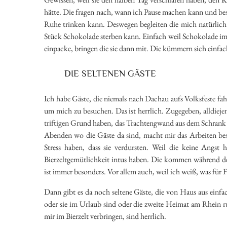
hätte. Die fragen nach, wann ich Pause machen kann und bes
Ruhe trinken kann. Deswegen begleiten die mich natürlich a
Stück Schokolade sterben kann. Einfach weil Schokolade im 
einpacke, bringen die sie dann mit. Die kümmern sich einfa
DIE SELTENEN GÄSTE
Ich habe Gäste, die niemals nach Dachau aufs Volksfeste f
um mich zu besuchen. Das ist herrlich. Zugegeben, alldiejeni
triftigen Grund haben, das Trachtengwand aus dem Schrank
Abenden wo die Gäste da sind, macht mir das Arbeiten beso
Stress haben, dass sie verdursten. Weil die keine Angst 
Bierzeltgemütlichkeit intus haben. Die kommen während des 
ist immer besonders. Vor allem auch, weil ich weiß, was für 
Dann gibt es da noch seltene Gäste, die von Haus aus einf
oder sie im Urlaub sind oder die zweite Heimat am Rhein r
mir im Bierzelt verbringen, sind herrlich.