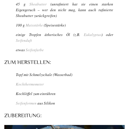
45 g
Sheabutter
(unrafiniert hat sie einen starken
Eigengeruch – wer den nicht mag, kann auch rafinierte
Sheabutter zurückgreifen)
100 g
Maisstärke
(Speisestärke)
einige Tropfen ätherisches Öl (z.B.
Eukalyptus
) oder
Seifenduft
etwas
Seifenfarbe
ZUM HERSTELLEN:
Topf mit Schmelzschale (Wasserbad)
Kochthermometer
Kochlöffel zum einrühren
Seifenformen
aus Silikon
ZUBEREITUNG: