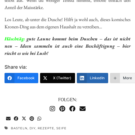
selbst aus. Wenn du weniger Tensid nimmst, erhöhe einfach den
Anteil der Maisstärke.
Los Leute, ab unter die Dusche! Hilft ja wohl auch, dieses komisches
Kronen-Ding aus dem eigenen Haushalt zu vetreiben…
Häschtäg:
gute Laune kommt beim Duschen – das ist nicht
neu – Ideen sammeln ist auch eine Beschäftigung – hier
riecht es wie bei Lush!
Share via:
Facebook
X (Twitter)
LinkedIn
More
FOLGEN:
BASTELN
,
DIY
,
REZEPTE
,
SEIFE