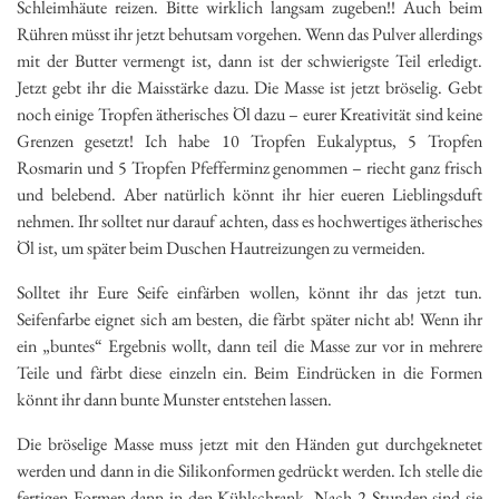
Schleimhäute reizen. Bitte wirklich langsam zugeben!! Auch beim
Rühren müsst ihr jetzt behutsam vorgehen. Wenn das Pulver allerdings
mit der Butter vermengt ist, dann ist der schwierigste Teil erledigt.
Jetzt gebt ihr die Maisstärke dazu. Die Masse ist jetzt bröselig. Gebt
noch einige Tropfen ätherisches Öl dazu – eurer Kreativität sind keine
Grenzen gesetzt! Ich habe 10 Tropfen Eukalyptus, 5 Tropfen
Rosmarin und 5 Tropfen Pfefferminz genommen – riecht ganz frisch
und belebend. Aber natürlich könnt ihr hier eueren Lieblingsduft
nehmen. Ihr solltet nur darauf achten, dass es hochwertiges ätherisches
Öl ist, um später beim Duschen Hautreizungen zu vermeiden.
Solltet ihr Eure Seife einfärben wollen, könnt ihr das jetzt tun.
Seifenfarbe eignet sich am besten, die färbt später nicht ab! Wenn ihr
ein „buntes“ Ergebnis wollt, dann teil die Masse zur vor in mehrere
Teile und färbt diese einzeln ein. Beim Eindrücken in die Formen
könnt ihr dann bunte Munster entstehen lassen.
Die bröselige Masse muss jetzt mit den Händen gut durchgeknetet
werden und dann in die Silikonformen gedrückt werden. Ich stelle die
fertigen Formen dann in den Kühlschrank. Nach 2 Stunden sind sie