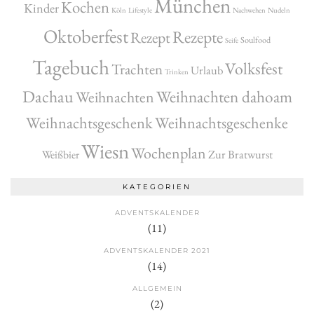
München
Kochen
Kinder
Köln
Lifestyle
Nachwehen
Nudeln
Oktoberfest
Rezepte
Rezept
Soulfood
Seife
Tagebuch
Volksfest
Trachten
Urlaub
Trinken
Dachau
Weihnachten dahoam
Weihnachten
Weihnachtsgeschenk
Weihnachtsgeschenke
Wiesn
Wochenplan
Zur Bratwurst
Weißbier
KATEGORIEN
ADVENTSKALENDER
(11)
ADVENTSKALENDER 2021
(14)
ALLGEMEIN
(2)