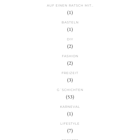
AUF EINEN RATSCH MIT..
(1)
BASTELN
(1)
DIY
(2)
FASHION
(2)
FREIZEIT
(3)
G´SCHICHTEN
(53)
KARNEVAL
(1)
LIFESTYLE
(7)